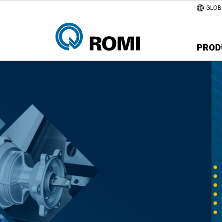
GLOB
PROD
MF