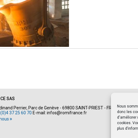
NCE SAS
Nous sommes 
rdinand Perrier, Parc de Genève - 69800 SAINT-PRIEST - FRANCE
donc les coo
 (0)4 37 25 60 70
E-mail:
infos@romifrance.fr
d'améliorer
-nous
cookies. Vo
plus d’infor