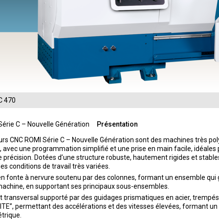
BÂTI - ROBUST
1
2
3
4
érie C – Nouvelle Génération
Présentation
urs CNC ROMI Série C – Nouvelle Génération sont des machines très poly
, avec une programmation simplifié et une prise en main facile, idéales
 précision. Dotées d’une structure robuste, hautement rigides et stab
es conditions de travail très variées.
n fonte à nervure soutenu par des colonnes, formant un ensemble qui garan
machine, en supportant ses principaux sous-ensembles.
t transversal supporté par des guidages prismatiques en acier, trempés p
TE”, permettant des accélérations et des vitesses élevées, formant un e
trique.