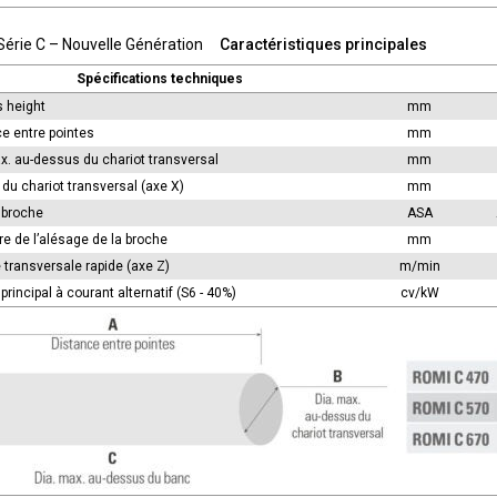
érie C – Nouvelle Génération
Caractéristiques principales
Spécifications techniques
 height
mm
e entre pointes
mm
x. au-dessus du chariot transversal
mm
du chariot transversal (axe X)
mm
 broche
ASA
e de l’alésage de la broche
mm
transversale rapide (axe Z)
m/min
principal à courant alternatif (S6 - 40%)
cv/kW