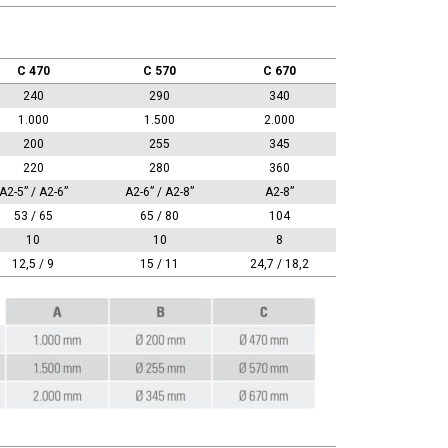
C 470
C 570
C 670
240
290
340
1.000
1.500
2.000
200
255
345
220
280
360
A2-5” / A2-6”
A2-6” / A2-8”
A2-8”
53 / 65
65 / 80
104
10
10
8
12,5 / 9
15 / 11
24,7 / 18,2