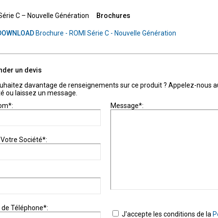
érie C – Nouvelle Génération
Brochures
DOWNLOAD
Brochure - ROMI Série C - Nouvelle Génération
der un devis
uhaitez davantage de renseignements sur ce produit ? Appelez-nous 
té ou laissez un message.
om*:
Message*:
Votre Société*:
de Téléphone*:
J'accepte les conditions de la
P