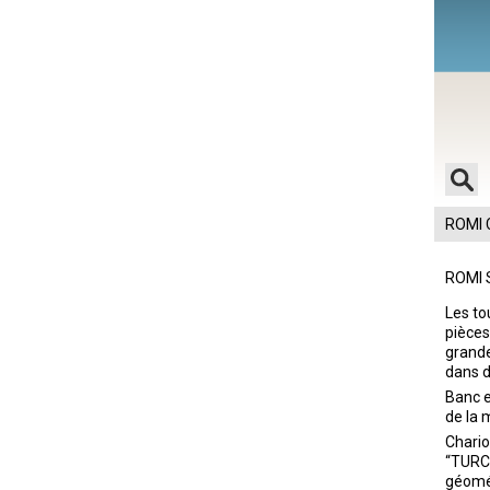
C 470
ROMI S
Les to
pièces
grande
dans d
Banc e
de la 
Chario
“TURCI
géomé