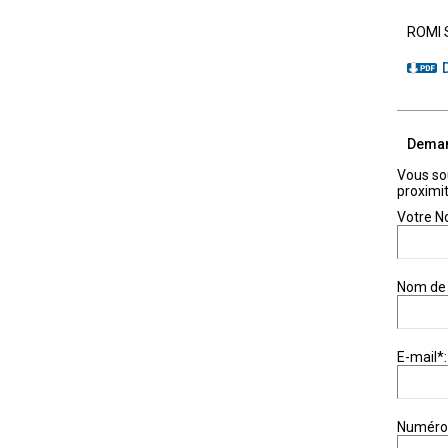
ROMI S
Deman
Vous so
proximi
Votre N
Nom de 
E-mail*:
Numéro 