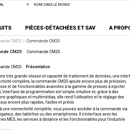
AL
ROMI DANS LE MONDE
UITS
PIÈCES-DÉTACHÉES ET SAV
A PROP
ande CM20
|
Commande CM20
nde CM20
Commande CM20
ande CM20
Présentation
ne très grande vitesse et capacité de traitement de données, une inter
tivité complète, la commande CM20 ajoute encore plus de précision,
esse et de fonctionnalités avancées à la gamme de presses à injecter
L’interface de programmation est simple, intuitive et, grâce à des
ons graphiques et multimédias, elle rend l’utilisation et le réglage des
sus encore plus rapides, faciles et précis.
à une connectivité complète, vous pouvez accéder à la commande via
igateur, des tablettes ou des smartphones. Il s’interface avec les
es MES, les services à distance et les fonctionnalités pour l’industrie