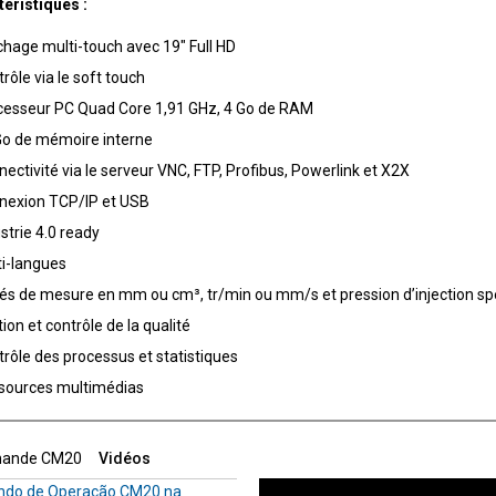
éristiques :
chage multi-touch avec 19″ Full HD
rôle via le soft touch
cesseur PC Quad Core 1,91 GHz, 4 Go de RAM
Go de mémoire interne
ectivité via le serveur VNC, FTP, Profibus, Powerlink et X2X
nexion TCP/IP et USB
strie 4.0 ready
ti-langues
tés de mesure en mm ou cm³, tr/min ou mm/s et pression d’injection sp
ion et contrôle de la qualité
rôle des processus et statistiques
sources multimédias
ande CM20
Vidéos
do de Operação CM20 na