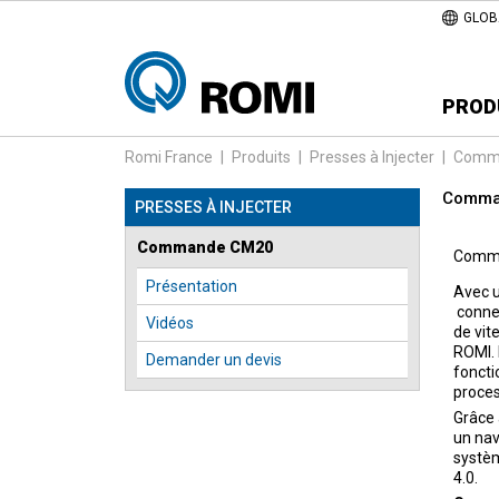
GLOB
PROD
Romi France
|
Produits
|
Presses à Injecter
|
Comm
Comma
PRESSES À INJECTER
Commande CM20
Comm
Présentation
Avec u
connec
Vidéos
de vit
ROMI. 
Demander un devis
foncti
proces
Grâce 
un nav
systèm
4.0.