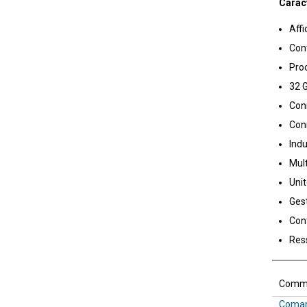
Caract
Affi
Cont
Pro
32 
Conn
Con
Indu
Mul
Uni
Gest
Cont
Res
Comm
Coman