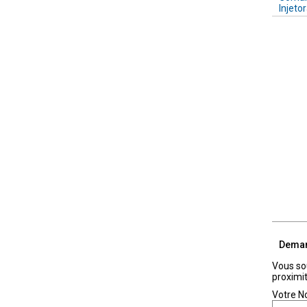
Injeto
Deman
Vous so
proximi
Votre N