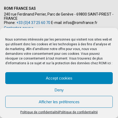
ROMI FRANCE SAS
240 rue Ferdinand Perrier, Parc de Genève - 69800 SAINT-PRIEST -
FRANCE
Phone:
+33 (0)4 37 25 60 70
E-mail:
infos@romifrance.fr
Contactez-nous
Nous sommes intéressés par les personnes qui visitent nos sites web et
qui utilisent donc les cookies et les technologies à des fins d'analyse et
de marketing. Afin d'améliorer notre offre pour vous, nous vous
demandons votre consentement pour ces cookies. Vous pouvez
révoquer ce consentement à tout moment. Vous trouverez de plus
d’informations à ce sujet et sur la protection des données chez ROMI ici :
Accept cookies
Tous droits réservés Copyright © 2026
Deny
POLITIQUE DE CONFIDENTIALITÉ
MENTIONS LÉGALES
ALERTE ÉTHIQUE
CRÉDITS
Afficher les préférences
Politique de confidentialité
Politique de confidentialité