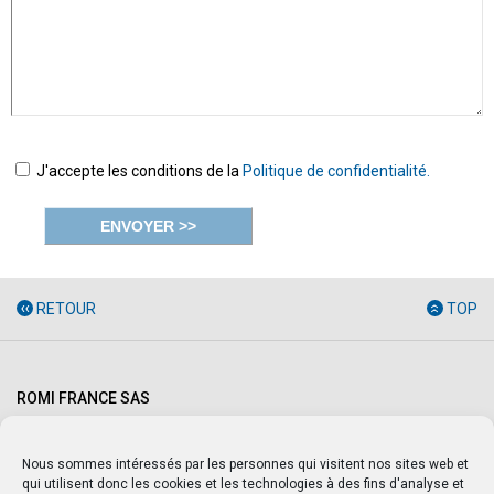
J'accepte les conditions de la
Politique de confidentialité.
RETOUR
TOP
ROMI FRANCE SAS
240 rue Ferdinand Perrier, Parc de Genève - 69800 SAINT-PRIEST -
FRANCE
Phone:
+33 (0)4 37 25 60 70
E-mail:
infos@romifrance.fr
Nous sommes intéressés par les personnes qui visitent nos sites web et
Contactez-nous
qui utilisent donc les cookies et les technologies à des fins d'analyse et