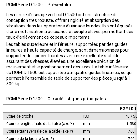
ROMI Série D 1500
Présentation
Les centre d’usinage vertical D 1500 ont une structure de
conception très robuste, offrant rigidité et absorption des
vibrations dans les opérations d’usinage lourdes. Ils sont équipés
d’une motorisation à puissance et couple élevés, permettant des
taux d’enlèvement de copeaux importants.
Les tables supérieure et inférieure, supportées par des guides
linéaires à haute capacité de charge, sont dimensionnées pour
supporter des pièces lourdes avec une excellente stabilité,
assurant des vitesses élevées, une excellente précision de
mouvement et le positionnement des axes. La table inférieure
du ROMI D 1500 est supportée par quatre guides linéaires, ce qui
permet à l’ensemble de table de supporter des pièces jusqu’à 1
800 kg.
ROMI Série D 1500
Caractéristiques principales
ROMI D 15
Cône de broche
ISO
40 / 50
Course longitudinale de la table (axe X)
mm
1 530
Course transversale de la table (axe Y)
mm
760
Course de la broche (axe Z)
mm
760